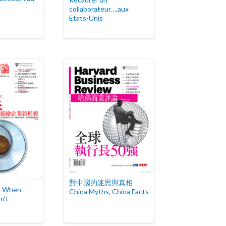
collaborateur….aux
Etats-Unis
對中國的迷思與真相
When
China Myths, China Facts
n’t