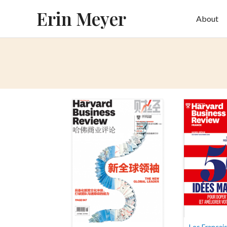
Skip
Erin Meyer
About
to
content
Les Françai