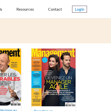
ls
Resources
Contact
Login
décision au
Recadrer un