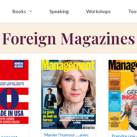
Books
Speaking
Workshops
Too
Foreign Magazines
Manier l’humour…..avec
Prendre une 
s pensent