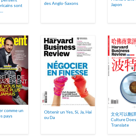
des Anglo-Saxons
Japon
ricains sont
 …
er comme un
Obtenir un Yes, Sí, Ja, Hai
文化可以翻譯 
es pays
ou Da
Culture Does
Translate