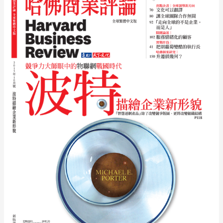
翻
譯
When
Culture
Doesn’t
Translate