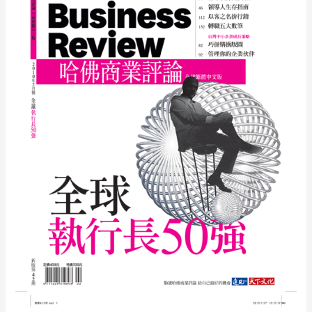
When
Culture
Doesn’t
Translate