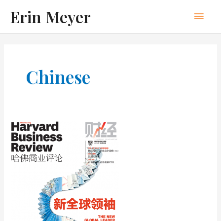
Skip
Erin Meyer
Main
to
content
Men
Chinese