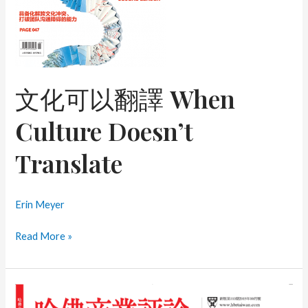
文化可以翻譯 When
Culture Doesn’t
Translate
Erin Meyer
文
Read More »
化
可
以